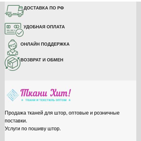
от 1-го метра по
от 1-го метра по
розничной цене
розничной цене
ДОСТАВКА ПО РФ
КУПИТЬ НА ОТРЕЗ
КУПИТЬ НА ОТРЕЗ
УДОБНАЯ ОПЛАТА
ОНЛАЙН ПОДДЕРЖКА
ВОЗВРАТ И ОБМЕН
Продажа тканей для штор, оптовые и розничные
поставки.
Услуги по пошиву штор.