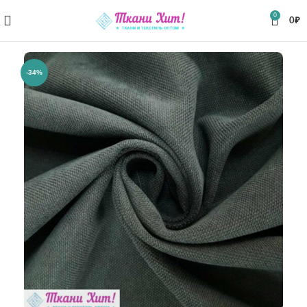
0
0
₽
-34%