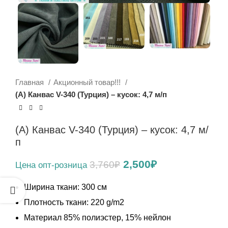
Главная
Акционный товар!!!
(А) Канвас V-340 (Турция) – кусок: 4,7 м/п
(А) Канвас V-340 (Турция) – кусок: 4,7 м/
п
Первоначальная
Текущая
2,500
₽
3,760
₽
цена
цена:
составляла
2,500₽.
Ширина ткани: 300 см
3,760₽.
Плотность ткани: 220 g/m2
Материал 85% полиэстер, 15% нейлон