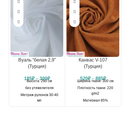
-44
Вуаль “белая 2,9”
Канвас V-107
(Турция)
(Турция)
(
185
₽
–
300
₽
520
₽
–
885
₽
Высота: 290 см
Ширина ткани: 300 см
без утяжелителя
Плотность ткани: 220
g/m2
Метраж рулонов 30-40
мп
Материал 85%
полиэстер, 15% нейлон
Плотность 48 g/m2
Намотка в рулонах: 25-
Состав: 100 % полиэстер
30 мп
Можно купить на отрез
Можно купить на отрез