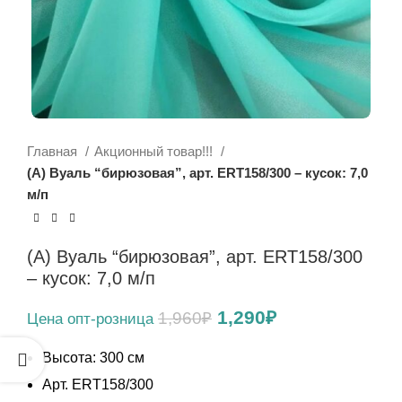
Главная
Акционный товар!!!
(А) Вуаль “бирюзовая”, арт. ERT158/300 – кусок: 7,0
м/п
(А) Вуаль “бирюзовая”, арт. ERT158/300
– кусок: 7,0 м/п
Первоначальная
Текущая
1,290
₽
1,960
₽
цена
цена:
составляла
1,290₽.
Высота: 300 см
1,960₽.
Арт. ERT158/300