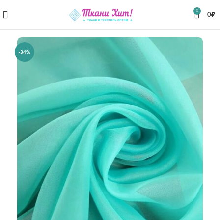
0
0
₽
-34%