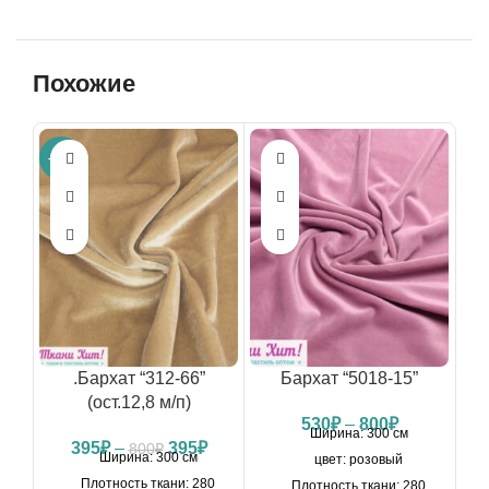
Похожие
-51%
.Бархат “312-66”
Бархат “5018-15”
(ост.12,8 м/п)
530
₽
–
800
₽
Ширина: 300 см
Первоначальная
Текущая
395
₽
–
395
₽
800
₽
Ширина: 300 см
цвет: розовый
цена
цена:
Плотность ткани: 280
Плотность ткани: 280