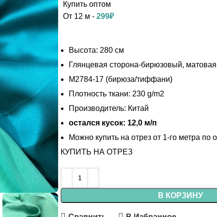
От 12 м -
299
₽
Высота: 280 см
Глянцевая сторона-бирюзовый, матова
М2784-17 (бирюза/тиффани)
Плотность ткани: 230 g/m2
Производитель: Китай
остался кусок: 12,0 м/п
Можно купить на отрез от 1-го метра по 
КУПИТЬ НА ОТРЕЗ
В КОРЗИНУ
Сравнить
В Избранное