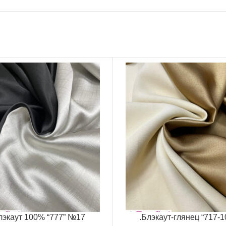
лэкаут 100% “777” №17
.Блэкаут-глянец “717-1