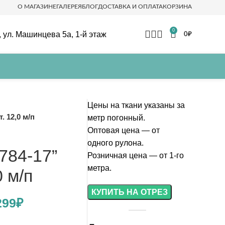
О МАГАЗИНЕ
ГАЛЕРЕЯ
БЛОГ
ДОСТАВКА И ОПЛАТА
КОРЗИНА
0
 ул. Машинцева 5а, 1-й этаж
0
₽
Цены на ткани указаны за
 12,0 м/п
метр погонный.
Оптовая цена — от
одного рулона.
784-17”
Розничная цена — от 1-го
метра.
 м/п
КУПИТЬ НА ОТРЕЗ
Первоначальная
Текущая
299
₽
цена
цена: