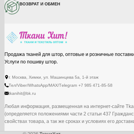
*при дозаказе учитывайте
ВОЗВРАТ И ОБМЕН
возможность небольшого разнотона,
так как оттенок ткани может
отличаться от партии к партии.
Продажа тканей для штор, оптовые и розничные поставки
Услуги по пошиву штор.
г. Москва, Химки, ул. Машинцева 5а, 1-й этаж
Тел/Viber/WhatsApp/МАХ/Тelegram +7 985 471-85-58
tkanihit@bk.ru
Любая информация, размещенная на интернет-сайте Tkan
(определяется положениями части 2 статьи 437 Гражданс
свойствах товара, а так же сроках и условиях его доста