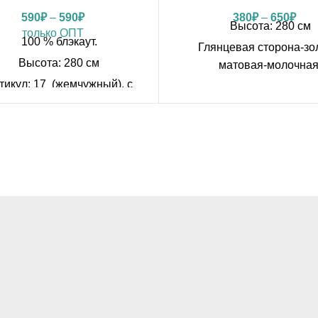
590
₽
–
590
₽
380
₽
–
650
₽
Высота: 280 см
только ОПТ
100 % блэкаут.
Глянцевая сторона-зо
Высота: 280 см
матовая-молочная
тикул: 17 (жемчужный), с
717 арт.: 104
тной стороны черный цвет.
Плотность ткани: 230 
изайн: рисунок тиснение.
Производитель: Кит
лотность ткани: 230 g/m2
Намотка в рулонах: 20
Производитель: Китай
Можно купить на отрез о
отка в рулонах: 20-26 мп
метра по розничной 
но купить оптом от одного
КУПИТЬ НА ОТРЕЗ
рулона
КУПИТЬ НА ОТРЕЗ