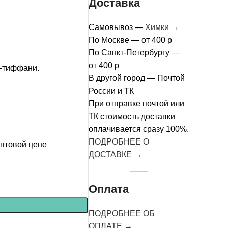
Доставка
составляла
299₽.
650₽.
Самовывоз —
Химки →
По Москве — от 400 р
По Санкт-Петербургу —
от 400 р
я-тиффани.
В другой город — Почтой
России и ТК
При отправке почтой или
ТК стоимость доставки
оплачивается сразу 100%.
ПОДРОБНЕЕ О
оптовой цене
ДОСТАВКЕ →
Оплата
ПОДРОБНЕЕ ОБ
ОПЛАТЕ →