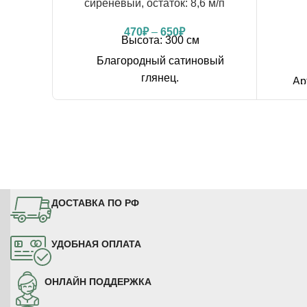
сиреневый, остаток: 8,6 м/п
470
₽
–
650
₽
Высота: 300 см
Благородный сатиновый
глянец.
Ар
арт.: №9 (баклажан)
обра
Плотность ткани: 230 g/m2
Д
Производитель: Китай
П
остался рулон: 8,6 м/п
Можно купить на отрез от 1-го
Нам
метра по розничной цене
Мож
ДОСТАВКА ПО РФ
КУПИТЬ НА ОТРЕЗ
При заказе
УДОБНАЯ ОПЛАТА
просим учитывать:
*в связи с
особенностью цветопередачи
мониторов, оттенок ткани на сайте
ОНЛАЙН ПОДДЕРЖКА
может отличаться от оригинального.