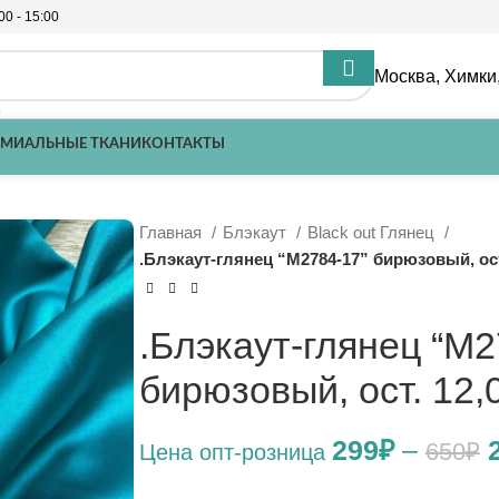
00 - 15:00
Москва, Химки,
ЕМИАЛЬНЫЕ ТКАНИ
КОНТАКТЫ
Главная
Блэкаут
Black out Глянец
.Блэкаут-глянец “М2784-17” бирюзовый, ост.
.Блэкаут-глянец “М2
бирюзовый, ост. 12,0
299
₽
–
650
₽