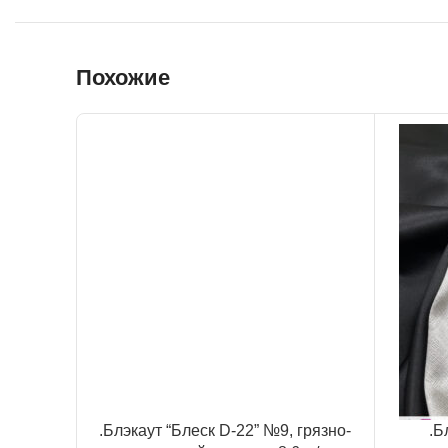
Похожие
.Блэкаут “Блеск D-22” №9, грязно-
.Б