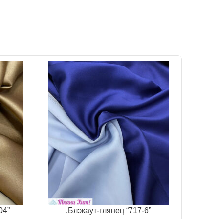
-54%
04”
.Блэкаут-глянец “717-6”
.Блэ