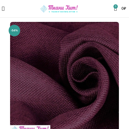
0
0
₽
-54%