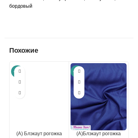
бордовый
Похожие
-54%
-33%
(А) Блэкаут рогожка
(А)Блэкаут рогожка