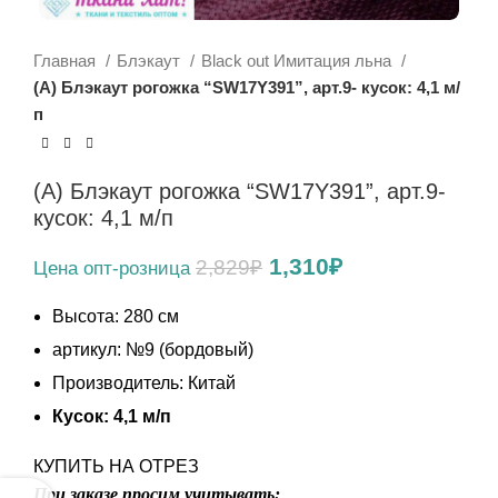
Главная
Блэкаут
Black out Имитация льна
(А) Блэкаут рогожка “SW17Y391”, арт.9- кусок: 4,1 м/
п
(А) Блэкаут рогожка “SW17Y391”, арт.9-
кусок: 4,1 м/п
Первоначальная
Текущая
1,310
₽
2,829
₽
цена
цена:
составляла
1,310₽.
Высота: 280 см
2,829₽.
артикул: №9 (бордовый)
Производитель: Китай
Кусок: 4,1 м/п
КУПИТЬ НА ОТРЕЗ
При заказе просим учитывать: