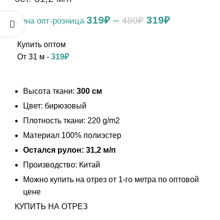
Первоначальн
Текущая
319
₽
–
319
₽
480
₽
цена
цена:
составляла
319₽.
480₽.
От 31 м -
319
₽
Высота ткани:
300 см
Цвет: бирюзовый
Плотность ткани: 220 g/m2
Материал 100% полиэстер
Остался рулон: 31,2 м/п
Производство: Китай
Можно купить на отрез от 1-го метра по оптовой
цене
КУПИТЬ НА ОТРЕЗ