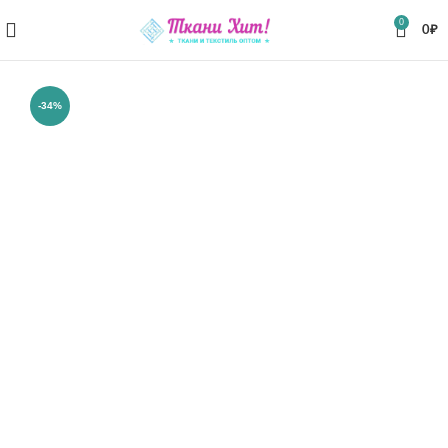
0
0
₽
-34%