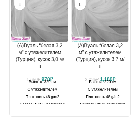
(А)Вуаль “белая 3,2
(А)Вуаль “белая 3,2
м” с утяжелителем
м” с утяжелителем
(Турция), кусок 3,0 м/
(Турция), кусок 3,7 м/
п
п
(
Первоначальная
Текущая
Первоначальная
Текущая
970
₽
1,180
₽
1,650
₽
2,035
₽
Высота: 320 см
Высота: 320 см
цена
цена:
цена
цена:
С утяжелителем
С утяжелителем
составляла
970₽.
составляла
1,180₽.
Плотность 48 g/m2
Плотность 48 g/m2
1,650₽.
2,035₽.
Состав: 100 % полиэстер
Состав: 100 % полиэстер
Кусок: 3,0 м/п
Кусок: 3,7 м/п