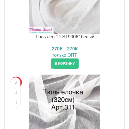
Тюль лен “D-S19006” белый
270
₽
–
270
₽
только ОПТ
В КОРЗИНУ
HOT