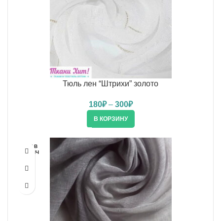
Тюль лен “Штрихи” золото
180
₽
–
300
₽
В КОРЗИНУ
НЕТ В
НАЛИЧ
ИИ