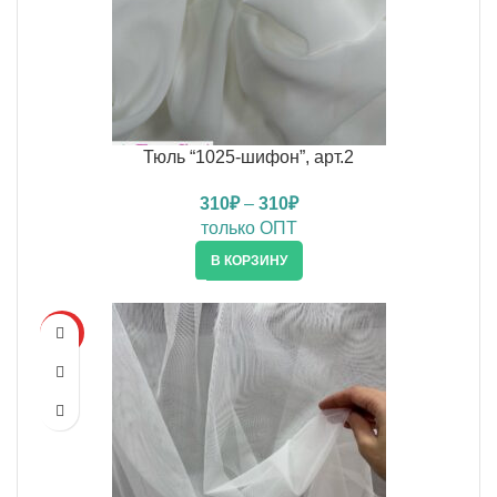
Тюль “1025-шифон”, арт.2
310
₽
–
310
₽
только ОПТ
В КОРЗИНУ
HOT