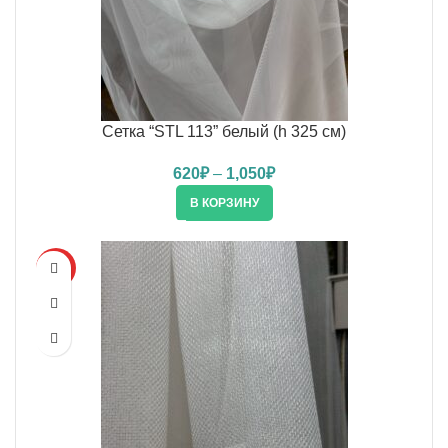
Сетка “STL 113” белый (h 325 см)
620
₽
–
1,050
₽
В КОРЗИНУ
HOT