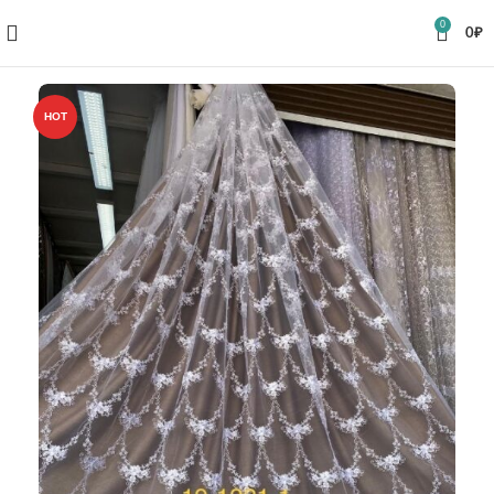
0
0
₽
HOT