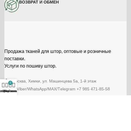
ВОЗВРАТ И ОБМЕН
Продажа тканей для штор, оптовые и розничные
поставки.
Услуги по пошиву штор.
г. Москва, Химки, ул. Машинцева 5а, 1-й этаж
0
Тел/Viber/WhatsApp/МАХ/Тelegram +7 985 471-85-58
аталог
збранное
Корзина
Мой аккаунт
tkanihit@bk.ru
Любая информация, размещенная на интернет-сайте
TkaniHit.ru носит исключительно информационный
характер и ни при каких условиях не является