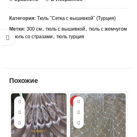
Категория:
Тюль "Сетка с вышивкой" (Турция)
Метки:
300 см
,
тюль с вышивкой
,
тюль с жемчугом
,
тюль со стразами
,
тюль турция
Похожие
HOT
-36
HO