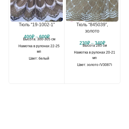
Тюль “19-1002-1”
Тюль “845039”,
золото
с
400
₽
–
600
₽
Высота: 300-305 см
230
₽
–
340
₽
Высота 285 см
Намотка в рулонах 22-25
мп
Намотка в рулонах 20-21
мп
Цвет: белый
Цвет: золото (V3087)
Декоративные
элементы: стразы,
Можно купить на отрез
жемчуг.
от 1-го метра по
розничной цене
Можно купить на отрез
от 1-го метра
КУПИТЬ НА ОТРЕЗ
КУПИТЬ НА ОТРЕЗ