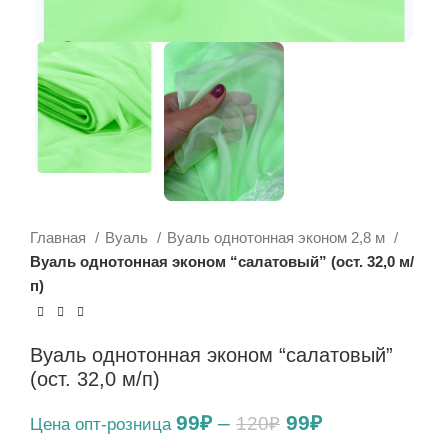
Главная
Вуаль
Вуаль однотонная эконом 2,8 м
Вуаль однотонная эконом “салатовый” (ост. 32,0 м/
п)
Вуаль однотонная эконом “салатовый”
(ост. 32,0 м/п)
Первоначальна
Текущая
99
₽
–
99
₽
120
₽
цена
цена: