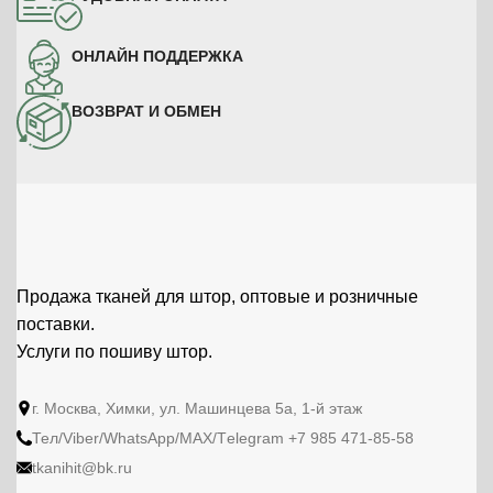
оттенок ткани может
отличаться от партии к партии.
ОНЛАЙН ПОДДЕРЖКА
ВОЗВРАТ И ОБМЕН
Продажа тканей для штор, оптовые и розничные
поставки.
Услуги по пошиву штор.
г. Москва, Химки, ул. Машинцева 5а, 1-й этаж
Тел/Viber/WhatsApp/МАХ/Тelegram +7 985 471-85-58
tkanihit@bk.ru