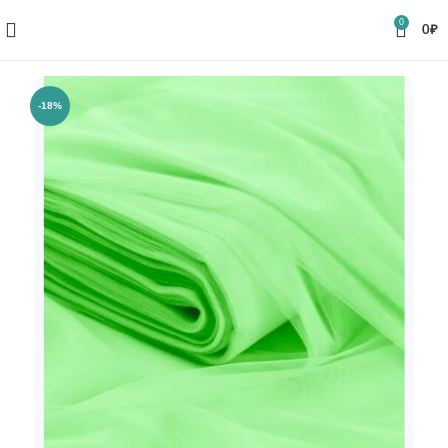
0
0
₽
-18%